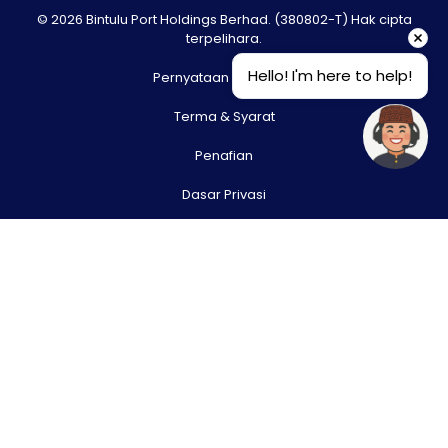
© 2026 Bintulu Port Holdings Berhad. (380802-T) Hak cipta
terpelihara.
Hello! I'm here to help!
Pernyataan Hak Cipta
Terma & Syarat
Penafian
Dasar Privasi
Sitemap