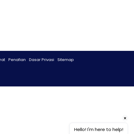
rat
Penafian
Dasar Privasi
Sitemap
Hello! I'm here to help!