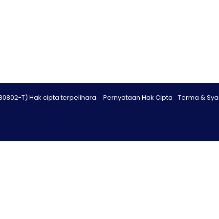
80802-T) Hak cipta terpelihara.
Pernyataan Hak Cipta
Terma & Sya