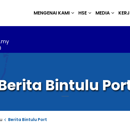
MENGENAI KAMI
HSE
MEDIA
KER
m.my
0
Berita Bintulu Por
lu
Berita Bintulu Port