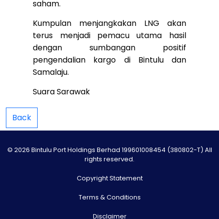
saham.
Kumpulan menjangkakan LNG akan
terus menjadi pemacu utama hasil
dengan sumbangan positif
pengendalian kargo di Bintulu dan
Samalaju.
Suara Sarawak
Back
© 2026 Bintulu Port Holdings Berhad 199601008454 (380802-T) All
rights reserved.
Copyright Statement
Terms & Conditions
Disclaimer