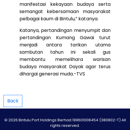
manifestasi kekayaan budaya serta
semangat kebersamaan masyarakat
pelbagai kaum di Bintulu,” katanya.
Katanya, pertandingan menyumpit dan
pertandingan Kumang Gawai turut
menjadi antara tarikan utama
sambutan tahun ini sekali gus
membantu memelihara warisan
budaya masyarakat Dayak agar terus
dihargai generasi muda.-
TVS
Back
© 2026 Bintulu Port Holdings Berhad 199601008454 (380802-T) All
rights reserved.